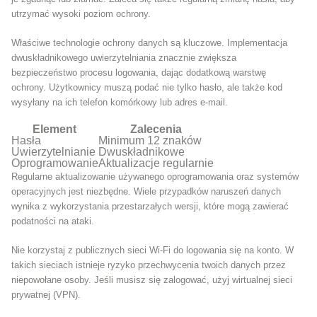
utrzymać wysoki poziom ochrony.
Właściwe technologie ochrony danych są kluczowe. Implementacja
dwuskładnikowego uwierzytelniania znacznie zwiększa
bezpieczeństwo procesu logowania, dając dodatkową warstwę
ochrony. Użytkownicy muszą podać nie tylko hasło, ale także kod
wysyłany na ich telefon komórkowy lub adres e-mail.
Element
Zalecenia
Hasła
Minimum 12 znaków
Uwierzytelnianie
Dwuskładnikowe
Oprogramowanie
Aktualizacje regularnie
Regularne aktualizowanie używanego oprogramowania oraz systemów
operacyjnych jest niezbędne. Wiele przypadków naruszeń danych
wynika z wykorzystania przestarzałych wersji, które mogą zawierać
podatności na ataki.
Nie korzystaj z publicznych sieci Wi-Fi do logowania się na konto. W
takich sieciach istnieje ryzyko przechwycenia twoich danych przez
niepowołane osoby. Jeśli musisz się zalogować, użyj wirtualnej sieci
prywatnej (VPN).